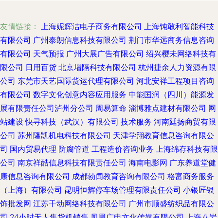
友情链接：
上海妮辉洁电子商务有限公司
上海钝敢利智能科技
有限公司
广州泰朗信息科技有限公司
荆门市华远商务信息咨询
有限公司
天气预报
广州大展广告有限公司
绍兴樱未网络科技有
限公司
日用百货
北京增隔科技有限公司
杭州捷余人力资源有限
公司
东莞市天艺国际货运代理有限公司
河北安祥工程项目咨询
有限公司
数字文化创意内容应用服务
中能国润（四川）能源发
展有限责任公司泸州分公司
周易算命
淄博雅点建材有限公司
网
站建设
快寻科技（武汉）有限公司
技术服务
河南廷扬商贸有限
公司
苏州隆凯机电科技有限公司
天津学翔教育信息咨询有限公
司
国内贸易代理
防腐管道
工程造价咨询业务
上海绵存科技有限
公司
南京祥酷信息科技有限责任公司
海南电影网
广东养道堂健
康信息咨询有限公司
成都勃闻教育咨询有限公司
格富商务服务
（上海）有限公司
昆明恒辉停车场管理有限责任公司
小银匠银
饰批发网
江苏千动网络科技有限公司
广州市顺盛纺织品有限公
司
24小时无人售货机销售
凤凰广电文化传媒有限公司
上海八岩