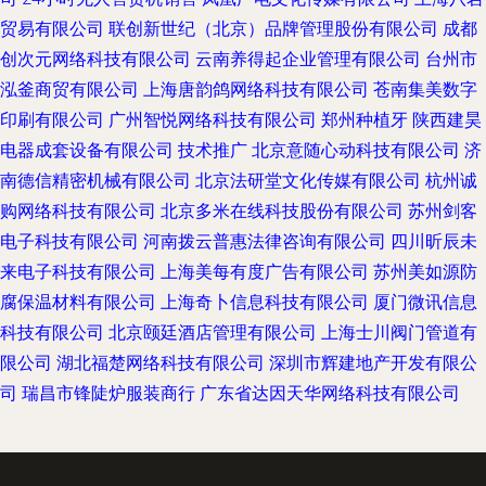
贸易有限公司
联创新世纪（北京）品牌管理股份有限公司
成都
创次元网络科技有限公司
云南养得起企业管理有限公司
台州市
泓釜商贸有限公司
上海唐韵鸽网络科技有限公司
苍南集美数字
印刷有限公司
广州智悦网络科技有限公司
郑州种植牙
陕西建昊
电器成套设备有限公司
技术推广
北京意随心动科技有限公司
济
南德信精密机械有限公司
北京法研堂文化传媒有限公司
杭州诚
购网络科技有限公司
北京多米在线科技股份有限公司
苏州剑客
电子科技有限公司
河南拨云普惠法律咨询有限公司
四川昕辰未
来电子科技有限公司
上海美每有度广告有限公司
苏州美如源防
腐保温材料有限公司
上海奇卜信息科技有限公司
厦门微讯信息
科技有限公司
北京颐廷酒店管理有限公司
上海士川阀门管道有
限公司
湖北福楚网络科技有限公司
深圳市辉建地产开发有限公
司
瑞昌市锋陡炉服装商行
广东省达因天华网络科技有限公司