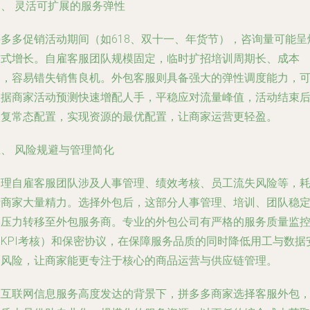
四、 灵活可扩展的服务弹性
拼多多促销活动期间（如618、双十一、年货节），咨询量可能呈
炸式增长。自雇客服团队规模固定，临时扩招培训周期长、成本
高，容易错失销售良机。外包客服则具备强大的弹性调度能力，
根据商家活动预测快速增配人手，平稳应对流量峰值，活动结束
恢复常态配置，实现资源的最优配置，让商家运营更轻盈。
、 风险规避与管理简化
管理自雇客服团队涉及人事管理、绩效考核、员工流失风险等，
费商家大量精力。选择外包后，这部分人事管理、培训、团队稳
的压力转移至外包服务商。专业的外包公司有严格的服务质量监
（KPI考核）和保密协议，在保障服务品质的同时降低用工与数据
全风险，让商家能更专注于核心的商品运营与供应链管理。
在互联网信息服务高度发达的背景下，拼多多商家选择客服外包