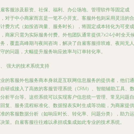
自雇客服涉及薪资、社保、福利、办公场地、管理软件等固定成
本，对于中小商家而言是一笔不小开支。客服外包则采用灵活的
作计费方式（如按咨询量、服务时长），将固定成本转化为可变
本，商家只需为实际服务付费。外包团队通常提供7x24小时全天
服务，覆盖高峰期与夜间咨询，解决了自雇客服排班难、夜间无
值守的问题，大幅提升服务响应效率与订单转化率。
、 强大的技术系统支持
专业的客服外包服务商本身就是互联网信息服务的提供者，他们
常自研或接入了高效的客服管理系统（CRM）、智能辅助工具、
据分析平台等。这些系统可以实现客户信息统一管理、常见问题
动回复、服务流程标准化、数据报表实时生成等功能，为商家提
精准的客服数据分析（如响应时长、转化率、问题分类），助力
营决策。自雇客服往往难以承担或集成如此专业的技术系统。