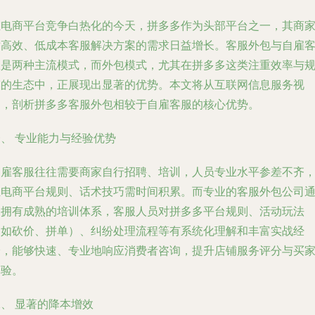
在电商平台竞争白热化的今天，拼多多作为头部平台之一，其商
对高效、低成本客服解决方案的需求日益增长。客服外包与自雇
服是两种主流模式，而外包模式，尤其在拼多多这类注重效率与
模的生态中，正展现出显著的优势。本文将从互联网信息服务视
角，剖析拼多多客服外包相较于自雇客服的核心优势。
、 专业能力与经验优势
自雇客服往往需要商家自行招聘、培训，人员专业水平参差不齐
且电商平台规则、话术技巧需时间积累。而专业的客服外包公司
常拥有成熟的培训体系，客服人员对拼多多平台规则、活动玩法
（如砍价、拼单）、纠纷处理流程等有系统化理解和丰富实战经
验，能够快速、专业地响应消费者咨询，提升店铺服务评分与买
体验。
、 显著的降本增效