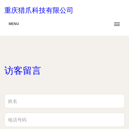
重庆猎爪科技有限公司
MENU
访客留言